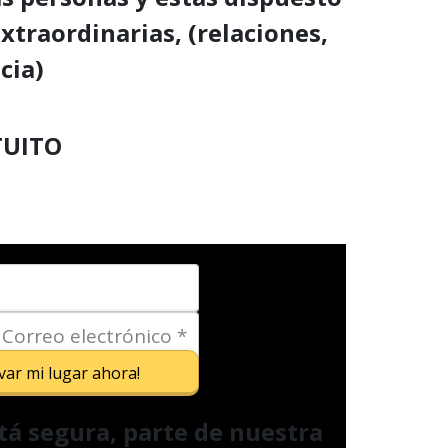
xtraordinarias, (relaciones,
cia)
TUITO
var mi lugar ahora!
tá segura, parte de nuestra