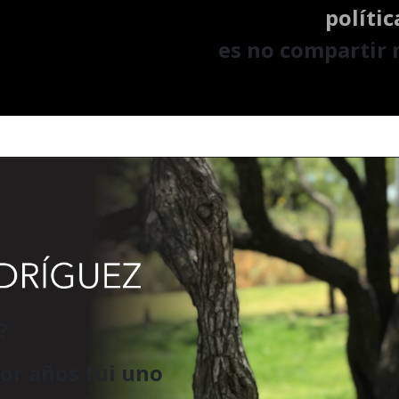
polític
es no compartir 
?
or años fui uno