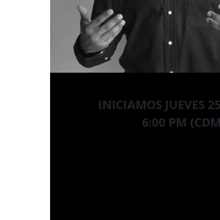
INICIAMOS
JUEVES 2
6
:00 PM (CD