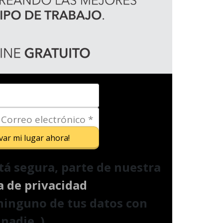
var mi lugar ahora!
tá segura, parte de nuestra
a de privacidad
ninguno de tus datos con
nadie. )