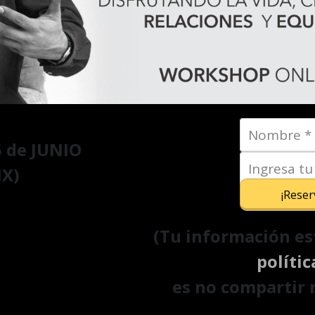
5
de JUNIO
MX)
¡Reser
(Tu información es
polític
es no compartir 