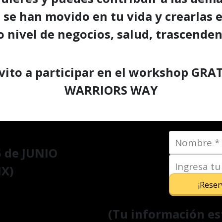
se han movido en tu vida y crearlas e
o nivel de negocios, salud, trascenden
nvito a participar en el workshop GRA
WARRIORS WAY
5
de JUNIO
MX)
¡Reser
(Tu información es