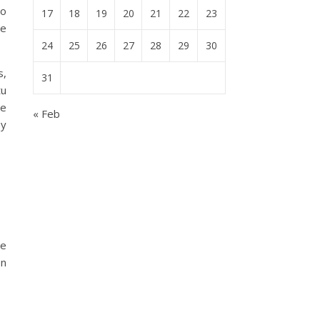
do
17
18
19
20
21
22
23
ue
24
25
26
27
28
29
30
s,
31
tu
de
« Feb
 y
de
ón