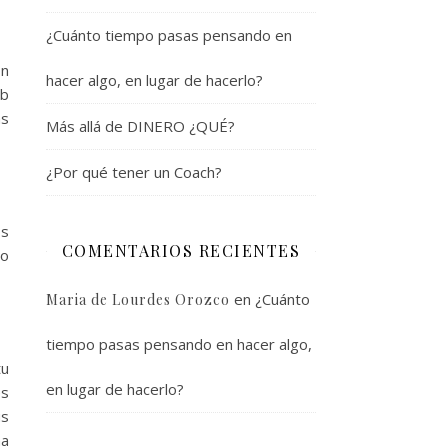
¿Cuánto tiempo pasas pensando en
on
hacer algo, en lugar de hacerlo?
eb
as
Más allá de DINERO ¿QUÉ?
¿Por qué tener un Coach?
os
COMENTARIOS RECIENTES
to
en
¿Cuánto
Maria de Lourdes Orozco
tiempo pasas pensando en hacer algo,
tu
en lugar de hacerlo?
es
us
na