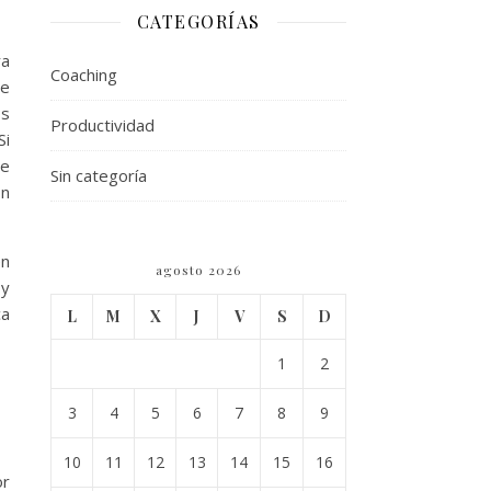
CATEGORÍAS
ra
Coaching
de
os
Productividad
Si
te
Sin categoría
ón
en
agosto 2026
 y
ca
L
M
X
J
V
S
D
1
2
3
4
5
6
7
8
9
10
11
12
13
14
15
16
or