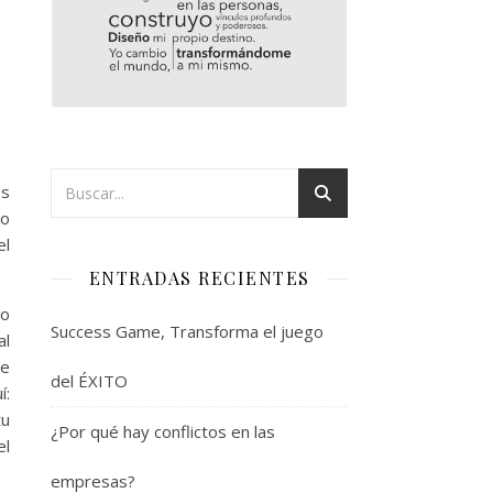
os
mo
el
ENTRADAS RECIENTES
eo
Success Game, Transforma el juego
al
de
del ÉXITO
í:
tu
¿Por qué hay conflictos en las
el
empresas?