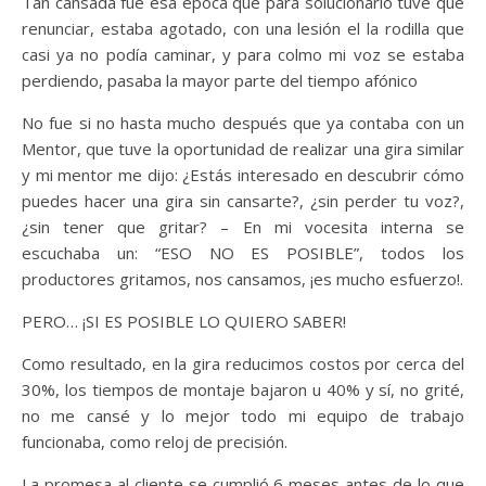
Tan cansada fue esa época que para solucionarlo tuve que
renunciar, estaba agotado, con una lesión el la rodilla que
casi ya no podía caminar, y para colmo mi voz se estaba
perdiendo, pasaba la mayor parte del tiempo afónico
No fue si no hasta mucho después que ya contaba con un
Mentor, que tuve la oportunidad de realizar una gira similar
y mi mentor me dijo: ¿Estás interesado en descubrir cómo
puedes hacer una gira sin cansarte?, ¿sin perder tu voz?,
¿sin tener que gritar? – En mi vocesita interna se
escuchaba un: “ESO NO ES POSIBLE”, todos los
productores gritamos, nos cansamos, ¡es mucho esfuerzo!.
PERO… ¡SI ES POSIBLE LO QUIERO SABER!
Como resultado, en la gira reducimos costos por cerca del
30%, los tiempos de montaje bajaron u 40% y sí, no grité,
no me cansé y lo mejor todo mi equipo de trabajo
funcionaba, como reloj de precisión.
La promesa al cliente se cumplió 6 meses antes de lo que